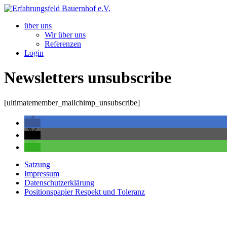
Zum
Inhalt
über uns
springen
Wir über uns
Referenzen
Login
Newsletters unsubscribe
[ultimatemember_mailchimp_unsubscribe]
Satzung
Impressum
Datenschutzerklärung
Positionspapier Respekt und Toleranz