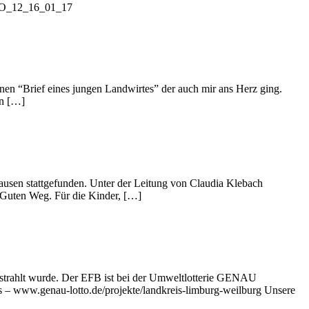
ECHO_12_16_01_17
inen “Brief eines jungen Landwirtes” der auch mir ans Herz ging.
en […]
ausen stattgefunden. Unter der Leitung von Claudia Klebach
 Guten Weg. Für die Kinder, […]
estrahlt wurde. Der EFB ist bei der Umweltlotterie GENAU
s – www.genau-lotto.de/projekte/landkreis-limburg-weilburg Unsere